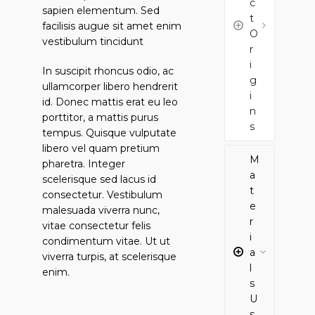
c
sapien elementum. Sed
t
facilisis augue sit amet enim
O
vestibulum tincidunt
r
i
In suscipit rhoncus odio, ac
g
ullamcorper libero hendrerit
i
id. Donec mattis erat eu leo
n
porttitor, a mattis purus
s
tempus. Quisque vulputate
libero vel quam pretium
M
pharetra. Integer
a
scelerisque sed lacus id
t
consectetur. Vestibulum
e
malesuada viverra nunc,
r
vitae consectetur felis
i
condimentum vitae. Ut ut
a
viverra turpis, at scelerisque
l
enim.
s
U
s