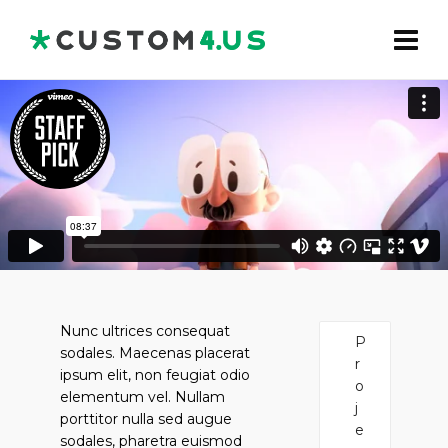
Nunc ultrices consequat
P
sodales. Maecenas placerat
r
ipsum elit, non feugiat odio
o
elementum vel. Nullam
j
porttitor nulla sed augue
e
sodales, pharetra euismod