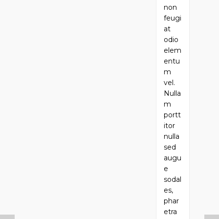
non
feugi
at
odio
elem
entu
m
vel.
Nulla
m
portt
itor
nulla
sed
augu
e
sodal
es,
phar
etra