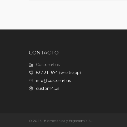
CONTACTO
Custom4.us
637 311 574 (whatsapp)
info@custom4.us
custom4.us
© 2026 · Biomecánica y Ergonomía SL