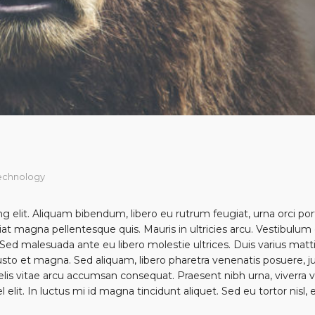
echnology
g elit. Aliquam bibendum, libero eu rutrum feugiat, urna orci p
t magna pellentesque quis. Mauris in ultricies arcu. Vestibulum do
Sed malesuada ante eu libero molestie ultrices. Duis varius mattis
sto et magna. Sed aliquam, libero pharetra venenatis posuere, just
s vitae arcu accumsan consequat. Praesent nibh urna, viverra vel
elit. In luctus mi id magna tincidunt aliquet. Sed eu tortor nisl, e