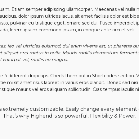
in quam. Etiam semper adipiscing ullamcorper. Maecenas vel nulla
faucibus, dolor ipsum ultrices lacus, sit amet facilisis dolor est 
 justo, pulvinar eu tristique eget, ornare sed dui. Fusce imperdiet 
vida, lorem ipsum commodo ipsum, in congue ante orci et velit.
s, leo vel ultricies euismod, dui enim viverra est, ut pharetra 
 ut aliquet orci metus in nulla. Mauris mollis elementum fermen
l volutpat vel, mollis eu magna.
are 4 different dropcaps. Check them out in Shortcodes section. V
tie mi sit amet risus laoreet in varius eros blandit. Donec sed ni
ristique mauris vel eros aliquam sollicitudin. Cras tempus iaculis n
is extremely customizable. Easily change every element 
That’s why Highend is so powerful. Flexibility & Power.