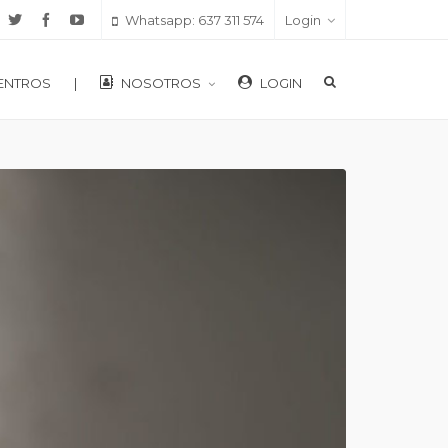
Whatsapp: 637 311 574
Login
ENTROS
|
NOSOTROS
LOGIN