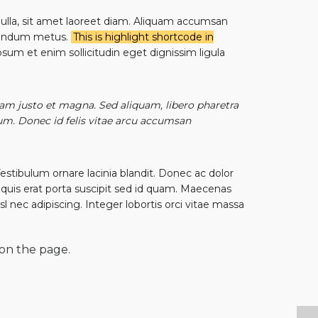
 nulla, sit amet laoreet diam. Aliquam accumsan
bibendum metus.
This is highlight shortcode in
ipsum et enim sollicitudin eget dignissim ligula
quam justo et magna. Sed aliquam, libero pharetra
tum. Donec id felis vitae arcu accumsan
estibulum ornare lacinia blandit. Donec ac dolor
si quis erat porta suscipit sed id quam. Maecenas
isl nec adipiscing. Integer lobortis orci vitae massa
on the page.