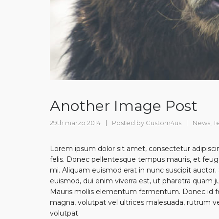
Another Image Post
29th marzo 2014
Posted by
Custom4us
News
,
T
Lorem ipsum dolor sit amet, consectetur adipiscin
felis. Donec pellentesque tempus mauris, et feugia
mi. Aliquam euismod erat in nunc suscipit auctor. 
euismod, dui enim viverra est, ut pharetra quam ju
Mauris mollis elementum fermentum. Donec id feli
magna, volutpat vel ultrices malesuada, rutrum vel 
volutpat.