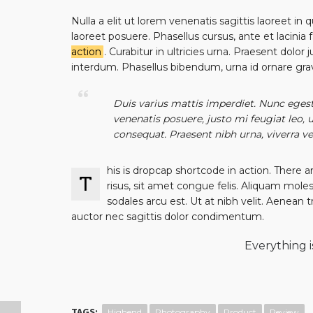
Nulla a elit ut lorem venenatis sagittis laoreet 
laoreet posuere. Phasellus cursus, ante et lacinia 
action
. Curabitur in ultricies urna. Praesent dolor
interdum. Phasellus bibendum, urna id ornare gra
Duis varius mattis imperdiet. Nunc egesta
venenatis posuere, justo mi feugiat leo,
consequat. Praesent nibh urna, viverra ve
his is dropcap shortcode in action. There 
T
risus, sit amet congue felis. Aliquam moles
sodales arcu est. Ut at nibh velit. Aenean t
auctor nec sagittis dolor condimentum.
Everything 
TAGS:
Highend
Photography
Product
Review